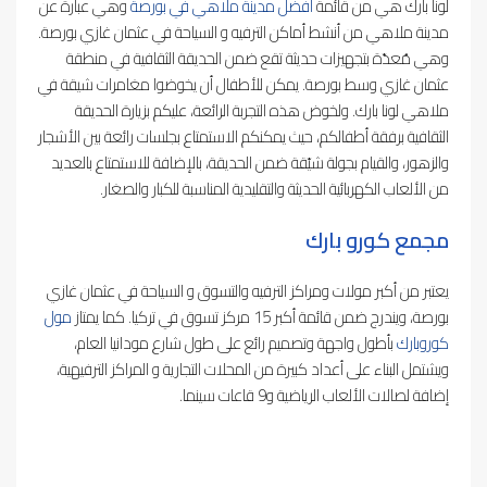
لونا بارك هي من قائمة
أفضل مدينة ملاهي في بورصة
وهي عبارة عن
مدينة ملاهي من أنشط أماكن الترفيه و السياحة في عثمان غازي بورصة.
وهي مُعدّة بتجهيزات حديثة تقع ضمن الحديقة الثقافية في منطقة
عثمان غازي وسط بورصة. يمكن للأطفال أن يخوضوا مغامرات شيقة في
ملاهي لونا بارك. ولخوض هذه التجربة الرائعة، عليكم بزيارة الحديقة
الثقافية برفقة أطفالكم، حيث يمكنكم الاستمتاع بجلسات رائعة بين الأشجار
والزهور، والقيام بجولة شيّقة ضمن الحديقة، بالإضافة للاستمتاع بالعديد
من الألعاب الكهربائية الحديثة والتقليدية المناسبة للكبار والصغار.
مجمع كورو بارك
يعتبر من أكبر مولات ومراكز الترفيه والتسوق و السياحة في عثمان غازي
بورصة، ويندرج ضمن قائمة أكبر 15 مركز تسوق في تركيا. كما يمتاز
مول
كوروبارك
بأطول واجهة وتصميم رائع على طول شارع مودانيا العام،
ويشتمل البناء على أعداد كبيرة من المحلات التجارية و المراكز الترفيهية،
إضافة لصالات الألعاب الرياضية و9 قاعات سينما.