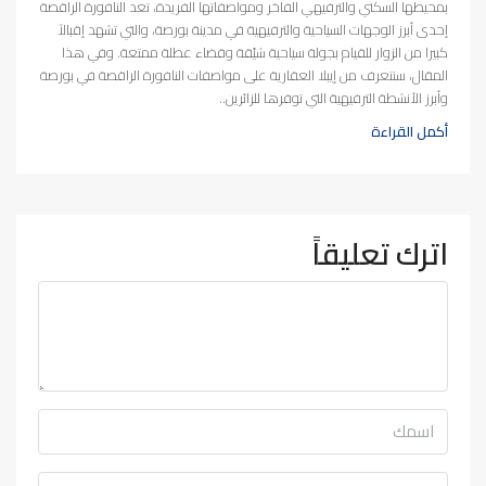
بمحيطها السكني والترفيهي الفاخر ومواصفاتها الفريدة، تعد النافورة الراقصة
إحدى أبرز الوجهات السياحية والترفيهية في مدينة بورصة، والتي تشهد إقبالاً
كبيرا من الزوار للقيام بجولة سياحية شيّقة وقضاء عطلة ممتعة. وفي هذا
المقال، سنتعرف من إيبلا العقارية على مواصفات النافورة الراقصة في بورصة
وأبرز الأنشطة الترفيهية التي توفرها للزائرين..
أكمل القراءة
اترك تعليقاً