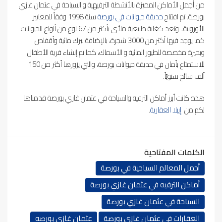
من أجمل الأماكن المميزة بالأنشطة الترفيهية و السياحة في عثمان غازي
بورصة. تم افتتاح
حديقة حيوانات في بورصة
سنة 1998 وفقاً للمعايير
الأوروبية.. وتعد كغابة طبيعية ملأى بأكثر من 67 نوع من أنواع الحيوانات.
كما يوجد فيها أكثر من 3000 شجرة، بالإضافة لبرك مائية وأقفاص
وبحيرة مخصصة للطيور المائية و الأسماك، كما تم إنشاء قرية الأطفال
للاستمتاع بأمان في حديقة حيوانات بورصة، والتي يزورها أكثر من 150
ألف سائح سنويّاً.
هذه كانت أبرز أماكن الترفيه والسياحة في عثمان غازي بورصة قدمناها
لكم من
إيبلا العقارية
.
الكلمات المفتاحية
أجمل المعالم السياحية في بورصة
أماكن الترفيه في عثمان غازي بورصة
السياحة في عثمان غازي بورصة
العقارات في عثمان غازي بورصة
عثمان غازي بورصه