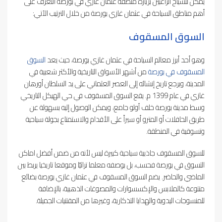
يمكن للسياح الراغبين بزيارة منطقة عثمان غازي في بورصة التعرف على
أهم مناطق السياحة في عثمان غازي بورصة من خلال الترتيب الآتي:
السوق المسقوف
وهو أحد أبرز معالم السياحة في عثمان غازي بورصة، حيث يعد
السوق
المسقوف في بورصة
من أشهر الأسواق التاريخية والأكثر شعبية في
المدينة، ويرجع تاريخ إنشائه إلى العصر العثماني على يد السلطان أورهان
غازي في عام 1399 م. يقع السوق المسقوف في حي الهيكل التاريخي
وسط مدينة بورصة خلف أولو جامع، ويمكن الوصول إليه بسهولة عن
طريق الحافلات أو المترو أو سيراً على الأقدام والاستمتاع بجولة سياحية
وتسوقية في المنطقة.
للسوق المسقوف جاذبية سياحية كبيرة ليس لأنه من ضمن أفضل اماكن
التسوق في بورصة فحسب، بل بوصفه معلما تراثيّا وموقعا تاريخيا يربط بين
الماضي والحاضر. يضم السوق المسقوف في عثمان غازي بورصة بضائع
متنوعة كالملابس والإكسسوارات والمصوغات الذهبية، بالإضافة
للمنسوجات اليدوية والهدايا التذكارية، وغيرها من المقتنيات الجميلة.