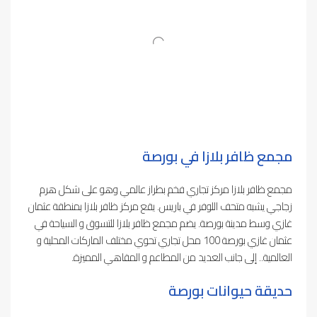
مجمع ظافر بلازا في بورصة
مجمع ظافر بلازا مركز تجاري فخم بطراز عالمي وهو على شكل هرم
زجاجي يشبه متحف اللوفر في باريس. يقع مركز ظافر بلازا بمنطقة عثمان
غازي وسط مدينة بورصة. يضم مجمع ظافر بلازا للتسوق و السياحة في
عثمان غازي بورصة 100 محل تجاري تحوي مختلف الماركات المحلية و
العالمية.. إلى جانب العديد من المطاعم و المقاهي المميزة.
حديقة حيوانات بورصة