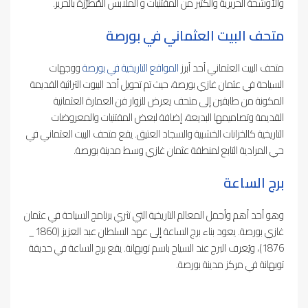
والأوشحة الحريرية والكثير من المقتنيات و الملابس المُطرَّزة بالحرير.
متحف البيت العثماني في بورصة
متحف البيت العثماني أحد أبرز
المواقع التاريخية في بورصة
ووجهات
السياحة في عثمان غازي بورصة، حيث تم تحويل أحد البيوت التراثية القديمة
المكونة من طابقين إلى متحف يعرض للزوار فن العمارة العثمانية
القديمة وتصاميمها البديعة، إضافة لبعض المقتنيات والمعروضات
التاريخية كالخزانات الخشبية والسجاد العتيق. يقع متحف البيت العثماني في
حي المرادية التابع لمنطقة عثمان غازي وسط مدينة بورصة.
برج الساعة
وهو أحد أهم وأجمل المعالم التاريخية التي تثري برنامج السياحة في عثمان
غازي بورصة. يعود بناء برج الساعة إلى عهد السلطان عبد العزيز (1860_
1876)، ويُعرف البرج عند السياح باسم توبهانة. يقع برج الساعة في حديقة
توبهانة في مركز مدينة بورصة.