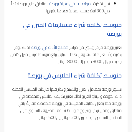
ثمن تذكرة
المواصلات في مدينة بورصة
للمناطق خارج بورصة تبدأ
من 300 ليرة حسب المدينة بعدها وقربها.
متوسط تكلفة شراء مستلزمات المنزل في
بورصة
تعتبر بورصة مركز رئيسي من مراكز
مصانع الأثاث في بورصة
، لذلك تتوفر
بكثرة وبأسعار منافسة. وفي هذا السياق، يبلغ متوسط فرش منزل كامل
جديد من ال 3000 دولار إلى 8000 دولار.
متوسط تكلفة شراء الملابس في بورصة
تشتهر بورصة بمعامل الغزل والنسيج وتكثر فيها ماركات الملابس المحلية
ذات الجودة والإنتاج الغزير؛ لذلك تعتبر تكاليف الملابس منخفضة في
بورصة مما يجعل تكاليف المعيشة في بورصة منخفضة مقارنةً بباقي
مناطق ومدن تركيا. وتتراوح متوسط تكلفة المصروف السنوي على
الملابس للشخص الواحد بين 200 دولار إلى 500 دولار.