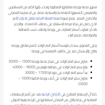
تشتهر مدينة بورصة بعقاراتها المتطورة وتجذب إليها الكثير من المستثمرين
والمقيمين؛ لأهميتها الاقتصادية والسياحية، فضلا عن ازدهارها العمراني
والحضري المميز.. ومع هبوط
قيمة العملة التركية مقابل الدولار
الأمر
الذي جعل من تركيا فرصة للاستثمار على مختلف الأصعدة.. ىوالجدير
بالذكر، تتفاوت أسعار العقارات في بورصة وتختلف حسب المنطقة
والمواصفات وعمر البناء.
وعلى العموم، سنذكر متوسط أسعار المتر الواحد لأهم مناطق بورصة
والتي تؤثر يشكل كبير على تكاليف المعيشة في بورصة :
يتراوح سعر المتر الواحد في مركز مدينة بورصة 15000 – 30000
يبلغ سعر المتر الواحد في منطقة نيلوفر بين 18000 – 40000
يبدأ سعر المتر الواحد في مودانيا 17000 – 30000
يتراوح سعر المتر الواحد في أحياء بورصة الجانبية 10000 –
20000
كما أن الإستثمار العقاري في
الأراضي الزراعية
يعد من أهم الإستثمارات
العقارية في تركيا والتي من الممكن استغلالها في الزراعة وتربية الحيوان ..