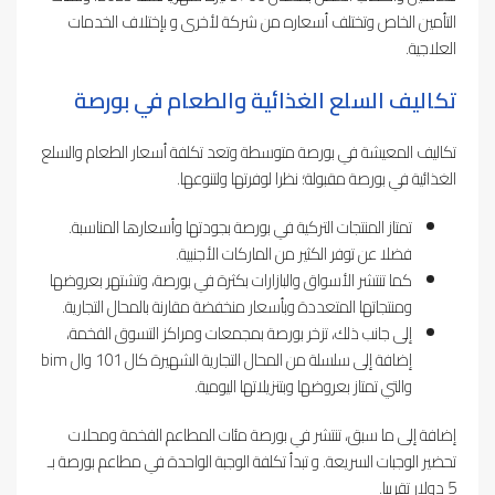
التأمين الخاص وتختلف أسعاره من شركة لأخرى و بإختلاف الخدمات
العلاجية.
تكاليف السلع الغذائية والطعام في بورصة
تكاليف المعيشة في بورصة متوسطة وتعد تكلفة أسعار الطعام والسلع
الغذائية في بورصة مقبولة؛ نظرا لوفرتها ولتنوعها.
تمتاز المنتجات التركية في بورصة بجودتها وأسعارها المناسبة.
فضلا عن توفر الكثير من الماركات الأجنبية.
كما تنتشر الأسواق والبازارات بكثرة في بورصة، وتشتهر بعروضها
ومنتجاتها المتعددة وبأسعار منخفضة مقارنة بالمحال التجارية.
إلى جانب ذلك، تزخر بورصة بمجمعات ومراكز التسوق الفخمة،
إضافة إلى سلسلة من المحال التجارية الشهيرة كال 101 وال bim
والتي تمتاز بعروضها وبتنزيلاتها اليومية.
إضافة إلى ما سبق، تنتشر في بورصة مئات المطاعم الفخمة ومحلات
تحضير الوجبات السريعة. و تبدأ تكلفة الوجبة الواحدة في مطاعم بورصة بـ
5 دولار تقريبا.