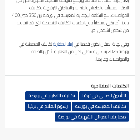
بعد إجراء الحسابات السابقة وبجمع متوسط التكاليف الشهرية لكل من
العقار المستأجر والطعام والشراب والمناطق الترفيهية وتكاليف
المواصلات، تبلغ التكلفة الإجمالية للمعيشة في بورصة بين 350 حتى 400
دولار أمريكي وسطياً دون احتساب التكاليف الشخصية التي قد تتفاوت
من شخص لشخص آخر.
وفي نهاية المقال نكون قدمنا في
إيبلا العقارية
تكاليف المعيشة في
بورصة 2025 بشكل وسطي لكل من العقار والأكل والصحة
والمواصلات وغيرها.
الكلمات المفتاحية
التأمين الصحي في تركيا
تكاليف التعليم في بورصة
تكاليف المعيشة في بورصة
رسوم العلاج في تركيا
مصاريف العوائل الشهرية في بورصة