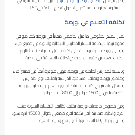
ولكن لايمكن
البناء على أرض زراعية في تركيا
مايزيد من قيمة الأراضي
الزراعية ويدعم توجه المستثمرين لدخول قطاع الزراعة في تركيا.
تكلفة التعليم في بورصة
يعتبر التعليم الحكومي ما قبل الجامعي مجانياً في بورصة كما هو في
عموم تركيا. بالإضافة لانتشار المدارس الابتدائية والثانوية في جميع أحياء
ونواحي بورصة، بحيث يوفر الأهالي تكلفة النقل والمواصلات لأبنائهم
الطلاب وهو من مقومات انخفاض تكاليف المعيشة في بورصة.
وبالنسبة للمدارس الخاصة في بورصة، فهي متوفرة أيضاً في جميع أحياء
ومناطق بورصة وتختلف أقساطها الدراسية باختلاف نوع المدارس.
وبشكل عام، تتراوح تكلفة الأقساط السنوية للتعلم في مدارس بورصة
الخاصة ما بين ال 1500 دولار إلى 8000 آلاف دولار.
وفي خصوص جامعات بورصة، تختلف تكاليف الأقساط السنوية حسب
الفرع والكلية، حيث تبدأ أقل تكلفة لفرع جامعي بحوالي 15000 ليرة سنويا
وتنتهي بحوالي 60 ألف سنويا لأعلى فرع وكلية جامعية.