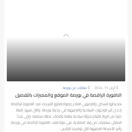
أبريل 13, 2024
مقالات عن بورصة
النافورة الراقصة في بورصة الموقع والمميزات بالتفصيل
بمحيطها السكني والترفيهي الفاخر ومواصفاتها الفريدة، تعد النافورة الراقصة
إحدى أبرز الوجهات السياحية والترفيهية في مدينة بورصة، والتي تشهد إقبالاً
كبيرا من الزوار للقيام بجولة سياحية شيّقة وقضاء عطلة ممتعة. وفي هذا
المقال، سنتعرف من إيبلا العقارية على مواصفات النافورة الراقصة في بورصة
وأبرز الأنشطة الترفيهية التي توفرها للزائرين..