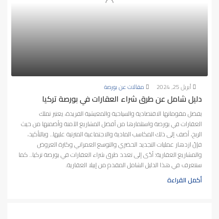
أبريل 25, 2024
مقالات عن بورصة
دليل شامل عن طرق شراء العقارات في بورصة تركيا
بفضل مقوماتها الاقتصادية والسياحية والمعيشية الفريدة، يعتبر تملك
العقارات في بورصة واستثمارها من أفضل المشاريع الآمنة وأضمنها من حيث
الربح، أضف إلى ذلك المكاسب المادية والاجتماعية المترتبة عليها.. وبالتأكيد،
فإنّ ازدهار عمليات التجديد الحضري والتوسع العمراني وكثرة العروض
والمشاريع العقارية؛ أدّى إلى تعدد طرق شراء العقارات في بورصة تركيا.. كما
سنتعرف في هذا الدليل الشامل المقدم من إيبلا العقارية.
أكمل القراءة