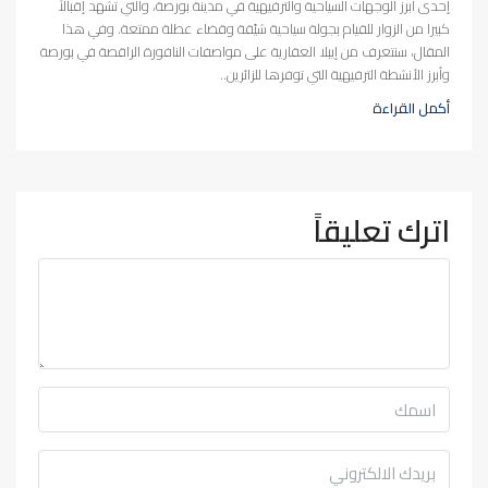
إحدى أبرز الوجهات السياحية والترفيهية في مدينة بورصة، والتي تشهد إقبالاً
كبيرا من الزوار للقيام بجولة سياحية شيّقة وقضاء عطلة ممتعة. وفي هذا
المقال، سنتعرف من إيبلا العقارية على مواصفات النافورة الراقصة في بورصة
وأبرز الأنشطة الترفيهية التي توفرها للزائرين..
أكمل القراءة
اترك تعليقاً