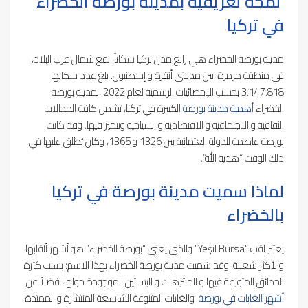
لمحة تعريفية بمدينة بورصة الخضراء
في تركيا
مدينة بورصة الخضراء هي رابع مدن تركيا سكاناً، تقع شمال غرب البلاد،
في منطقة مرمرة، بين مدينتي أنقرة و إسطنبول. بلغ عدد سكانها
3.147.818 بحسب الإحصائيات الرسمية لعام 2022. لمدينة بورصة
الخضراء
أهمية مدينة بورصة
الكبيرة في تركيا، تشمل كافة المجالات
الثقافية و الاجتماعية و الاقتصادية و السياحية وتتميز فيها. وقد كانت
بورصة عاصمة للدولة العثمانية بين 1326 و 1365، وكان يُطلق عليها في
ذلك الوقت “هدية الله”.
لماذا سميت مدينة بورصة في تركيا
بالخضراء
يعتبر لقب “Yeşil Bursa” والذي يعني “بورصة الخضراء” هو أشهر ألقابها
والأكثر شعبية. وقد سُميت مدينة بورصة الخضراء بهذا الاسم؛ بسبب كثرة
الحدائق المتوزعة فيها و المنتزهات و البساتين الموجودة حولها، فضلاً عن
أشهر الغابات في بورصة
والغابات المتنوعة الشاسعة المنتشرة و الممتدة