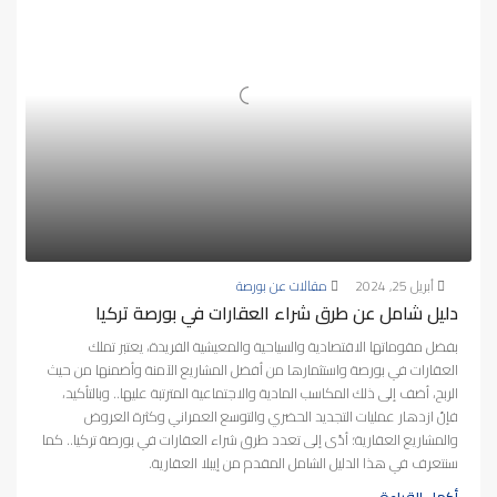
أبريل 25, 2024
مقالات عن بورصة
دليل شامل عن طرق شراء العقارات في بورصة تركيا
بفضل مقوماتها الاقتصادية والسياحية والمعيشية الفريدة، يعتبر تملك
العقارات في بورصة واستثمارها من أفضل المشاريع الآمنة وأضمنها من حيث
الربح، أضف إلى ذلك المكاسب المادية والاجتماعية المترتبة عليها.. وبالتأكيد،
فإنّ ازدهار عمليات التجديد الحضري والتوسع العمراني وكثرة العروض
والمشاريع العقارية؛ أدّى إلى تعدد طرق شراء العقارات في بورصة تركيا.. كما
سنتعرف في هذا الدليل الشامل المقدم من إيبلا العقارية.
أكمل القراءة