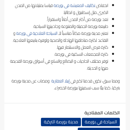
انخفاض
تكاليف المعيشة في بورصة
قياسا بمثيلاتها من المدن
الكبرى مثل إسطنبول و انطاليا.
تعد بورصة من أكثر المدن أماناً واستقراراً.
طبيعة بورصة الجميلة والمتنوعة وجاذبيتها السياحية.
تعتبر مدينة بورصة مكاناً مناسباً للـ
السياحة العلاجية في بورصة
و
التقاعد لكثرة مناطقها الهادئة والصحية ولوفرة ينابيعها العلاجية.
كثرة فرص العمل والاستثمار فيها.
كثرة المجمعات السكنية في بورصة.
توفر مختلف الحاجيات و البضائع والسلع في أسواق بورصة القديمة
منها و الحديثة.
ومما سبق، نكون قدمنا لكم في
إيبلا العقارية
ومضات عن مدينة بورصة
بتركيا، كما بينّا سبب تسميتها ببورصة الخضراء.
الكلمات المفتاحية
السياحة في بورصة
مدينة بورصة التركية