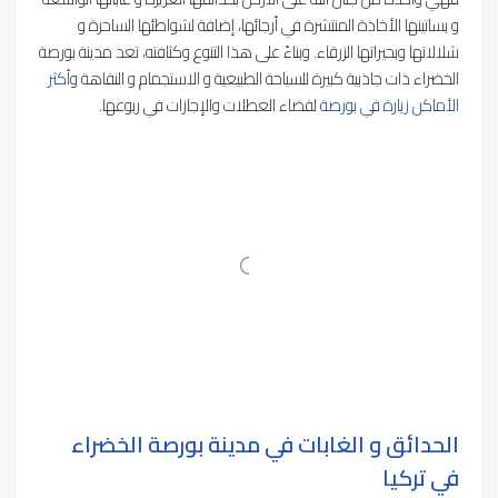
و بساتينها الأخاذة المنتشرة في أرجائها، إضافة لشواطئها الساحرة و
شلالاتها وبحيراتها الزرقاء. وبناءً على هذا التنوع وكثافته، تعد مدينة بورصة
الخضراء ذات جاذبية كبيرة للسياحة الطبيعية و الاستجمام و النقاهة و
أكثر
الأماكن زيارة في بورصة
لقضاء العطلات والإجازات في ربوعها.
الحدائق و الغابات في مدينة بورصة الخضراء
في تركيا