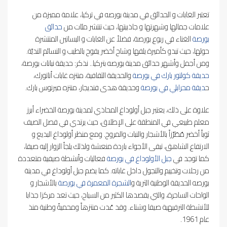
تعتبر الغابات و الحدائق في مدينة بورصه في تركيا، علامة مميزة من
علامات جمالها وشهرتها و جاذبيتها، حيث تنتشر مئات من
حدائق
بورصة
الغناء في ربوع بورصة، فضلاً عن الغابات و البساتين المنتشرة
حولها، حيث تبدو كأميرة يلفها وشاح أخضر يفوح بالطيب و النسائم النديّة.
ومن أجمل وأشهر حدائق مدينة بورصه بتركيا.. نذكر: حديقة نباتات بورصة،
حديقة كولتور بارك في بورصة
والحديقة الثقافية، منتزه غابات أتاتورك،
ح
ديقة محرابلي في بورصة
وحديقة هدى فنديجار، منتزه ميرنوس بارك.
علاوة على ذلك، يعتبر جبل أولوداغ المحاذي لمدينة بورصة الخضراء أبرز
معلم طبيعي في المنطقة على الإطلاق، حيث يرتدي في فصل الصيف
ثوباً أخضر مُطَرّزاً بالأشجار والنبات والمروج. ومع منظر أولوداغ البديع و
الارتفاع الشاهق، تبقى الأجواء باردة منعشة ولذلك يلجأ الزوار إليه صيفا،
كما توجد في
جبل الأولوداغ في بورصة
فعاليات وأنشطة صيفية متعددة
من رحلات وتخييم والتجول داخل غاباته. كما يضم جبل أولوداغ في مدينة
بورصه الحديقة الوطنية الثرية و
الشجرة المعمرة في بورصة
بالأشجار و
الواحات الساحرة، والتي يقصدها الكثير من السياح، حيث تعد مركزا جذابا
للأنشطة الترفيهية صيفا وشتاء. وقد عُدت منتزهاً ومحميةً وطنية منذ
عام 1961.