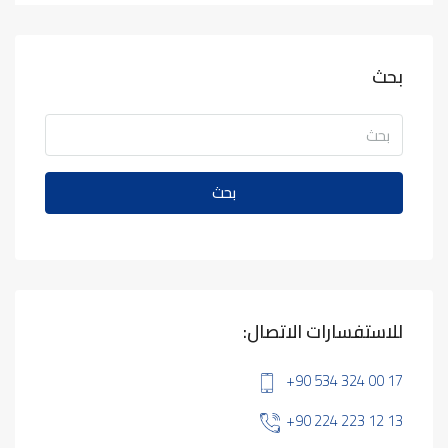
بحث
بحث
للاستفسارات الاتصال:
+90 534 324 00 17
+90 224 223 12 13