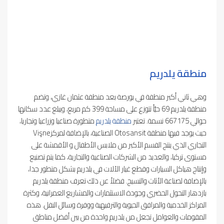
منطقة يلدريم
وهي ثاني أكبر منطقة في بورصة بعد منطقة عثمان غازي، وتضم
منطقة يلدريم 69 حيّاً تتوزع على مساحة 399 كم مربع، ويبلغ عدد سكانها
حوالي 667175 نسمة. تعتبر
منطقة يلدريم
متطورة صناعيا وزراعيا وتجاريا،
حيث يوجد فيها منطقة Otosansit الصناعية، بالإضافة لمركزVişne
التجاري الذي ينتج القسم الأكبر من ملابس الأطفال و الأقمشة على
مستوى تركيا، والعديد من الشركات الصناعية والتجارية، كما يتم تصنيع
وإنتاج هياكل السيارات وقطع غيار الآلات في يلدريم بشكل متطور جدا،
بالإضافة لصناعة الأثاث والنسيج. فضلاً عن ذلك تعرف منطقة يلدريم
بازدهار التحول الحضري وجودة الاستثمارات والمشاريع العمرانية، وكثرة
المراكز الخدمية والمرافق الحيوية والترفيهية ووفرة وسائل النقل. هذه
المقومات والعوامل تجعل من يلدريم واحدة من بين أفضل مناطق