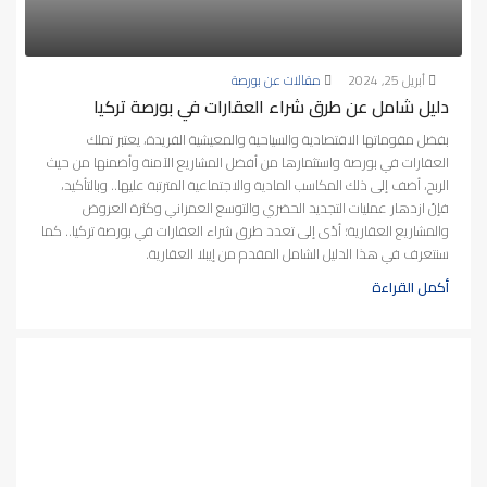
أبريل 25, 2024
مقالات عن بورصة
دليل شامل عن طرق شراء العقارات في بورصة تركيا
بفضل مقوماتها الاقتصادية والسياحية والمعيشية الفريدة، يعتبر تملك
العقارات في بورصة واستثمارها من أفضل المشاريع الآمنة وأضمنها من حيث
الربح، أضف إلى ذلك المكاسب المادية والاجتماعية المترتبة عليها.. وبالتأكيد،
فإنّ ازدهار عمليات التجديد الحضري والتوسع العمراني وكثرة العروض
والمشاريع العقارية؛ أدّى إلى تعدد طرق شراء العقارات في بورصة تركيا.. كما
سنتعرف في هذا الدليل الشامل المقدم من إيبلا العقارية.
أكمل القراءة