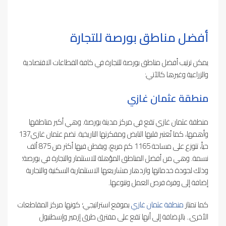
أفضل مناطق بورصة للتجارة
يمكن ترتيب أفضل مناطق بورصة للتجارة في كافة القطاعات الاقتصادية
والزراعية وغيرها كالآتي:
منطقة عثمان غازي
منطقة عثمان غازي تقع في مركز مدينة بورصة. وهي أكبر مناطقها
وأهمها، كما تُعتبر قلبها النابض ومفكرتها التاريخية. تضم عثمان غازي137
حياً، تتوزع على مساحة 1165 كم مربع، ويقطن فيها أكثر من 875 ألف
نسمة. وهي من أفضل المناطق المؤهلة للاستثمار والتجارة في بورصة؛
وذلك لجودة خدماتها وازدهار مشاريعها الاستثمارية السكنية والتجارية
إضافة إلى وفرة فرص العمل وتنوعها.
كما تمتاز
منطقة عثمان غازي
بموقع استراتيجي؛ كونها مركز المقاطعات
الأخرى.. بالإضافة إلى أنها تقع على مفترق طرق إزمير وإسطنبول