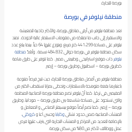
بورصة للتجارة.
منطقة نيلوفر في بورصة
تعد منطقة نيلوفر من أرقى مناطق بورصة، والأكثر جاذبية للمعيشة
والاستقرار إلى جانب ما تمتلكه من مقومات الاستثمار عالية الجودة.. تمتد
نيلوفر على مساحة 441،299 كم مربع، ويتوزع عليها 64 حياً. بينما يبلغ عدد
سكان منطقة نيلوفر في بورصة حوالي 484.832 نسمة.. وتُعَدّ
منطقة
نيلوفر
ذات موقع استراتيجي وطبيعي مميز.. كما تتوفر على طرق هامة
كطريق بورصة – اسطنبول وطريق بورصة – إزمير.
منطقة نيلوفر من أفضل مناطق بورصة للتجارة، حيث تتيح فرصاً متنوعة
باعتبارها بقعة متوهجة بالاستثمارات وتحظى بمزايا تستقطب الكثير من
المقيمين في تركيا. كما أنّ نيلوفر تضم منطقة بورصة الصناعية المنظمة
والتي تستحوذ على مساحة شاسعة بين طريق بورصة – مودانيا، وطريق
بورصة – إزمير. كما تضم أيضاً موقع بيسيفلر الصناعي و المعامل و
المنشآت الصناعية ضمن حدود تشالي
وكايابا
وحسن آغا و
كروكلي
،
بالإضافة للعديد من المراكز و المنشآت التجارية التي يترتب عليها فرص
عمل ووظائف لأكثر من 80% من سكان بورصة.