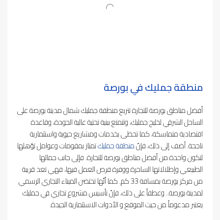
منطقة جمليك في بورصة
أفضل مناطق بورصة للتجارة تتربع منطقة جمليك شمال مدينة بورصة على
الساحل الشرقي لخليج جمليك، وتتمتع ببنية تحتية عالية الجودة، وقاعدة
اقتصادية متماسكة، كما تحظى بخدمات ومشاريع حيوية واستثمارية
ناجحة. أضف إلى ذلك، فإنّ
منطقة جمليك
تمتاز بمقومات وعوامل تؤهلها
لتكون واحدة من أفضل مناطق بورصة للتجارة. فإلى جانب جمالها
الطبيعي وإطلالاتها الساحرة ووفرة فرص العمل فيها، فهي تعد قريبة
من مركز بورصة بمسافة 33 كم. كما أنّها تحتضن الميناء التجاري الرسمي
لمدينة بورصة.. وعطفاً على ذلك، فإنّ تأسيس مشروع تجاري في جمليك
يعتبر مدعوماً من حيث الموقع و الأدوات الاستثمارية الجيدة.