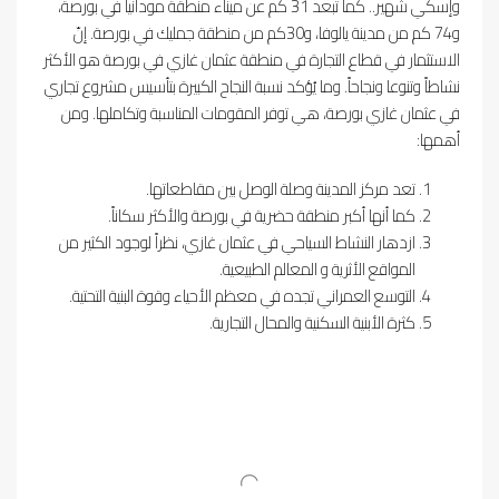
وإسكي شهير.. كما تبعد 31 كم عن ميناء منطقة مودانيا في بورصة،
و74 كم من مدينة يالوفا، و30كم من منطقة جمليك في بورصة. إنّ
الاستثمار في قطاع التجارة في منطقة عثمان غازي في بورصة هو الأكثر
نشاطاً وتنوعا ونجاحاً. وما يُؤكد نسبة النجاح الكبيرة بتأسيس مشروع تجاري
في عثمان غازي بورصة، هي توفر المقومات المناسبة وتكاملها. ومن
أهمها:
تعد مركز المدينة وصلة الوصل بين مقاطعاتها.
كما أنها أكبر منطقة حضرية في بورصة والأكثر سكاناً.
ازدهار النشاط السياحي في عثمان غازي، نظراً لوجود الكثير من
المواقع الأثرية و المعالم الطبيعية.
التوسع العمراني تجده في معظم الأحياء وقوة البنية التحتية.
كثرة الأبنية السكنية والمحال التجارية.