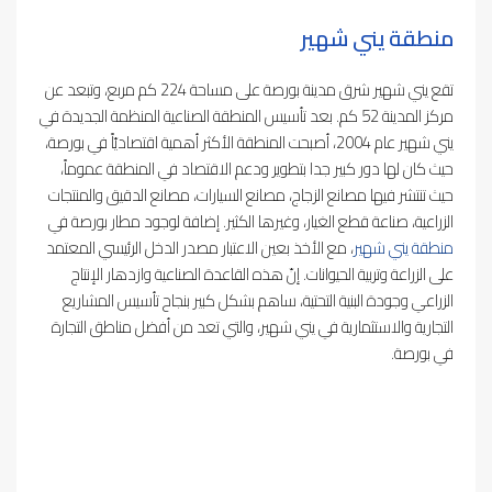
منطقة يني شهير
تقع يني شهير شرق مدينة بورصة على مساحة 224 كم مربع، وتبعد عن
مركز المدينة 52 كم. بعد تأسيس المنطقة الصناعية المنظمة الجديدة في
يني شهير عام 2004، أصبحت المنطقة الأكثر أهمية اقتصاديّاً في بورصة،
حيث كان لها دور كبير جدا بتطوير ودعم الاقتصاد في المنطقة عموماً،
حيث تنتشر فيها مصانع الزجاج، مصانع السيارات، مصانع الدقيق والمنتجات
الزراعية، صناعة قطع الغيار، وغيرها الكثير. إضافة لوجود مطار بورصة في
منطقة يني شهير
، مع الأخذ بعين الاعتبار مصدر الدخل الرئيسي المعتمد
على الزراعة وتربية الحيوانات. إنّ هذه القاعدة الصناعية وازدهار الإنتاج
الزراعي وجودة البنية التحتية، ساهم بشكل كبير بنجاح تأسيس المشاريع
التجارية والاستثمارية في يني شهير، والتي تعد من أفضل مناطق التجارة
في بورصة.