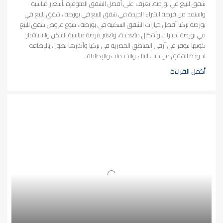
شقق للبيع في بورصة. تعرف على أفضل الشقق المتوفرة بأسعار مناسبة
واستفد من فرصة الشراء الجيدة في شقق للبيع في بورصة ، شقق للبيع في
بورصة تركيا أفضل خيارات الشقق السكنية في بورصة،، تتنوع عروض شقق للبيع
في بورصة بخيارات وأشكال متعددة، وتعتبر فرصة مناسبة للسكن والاستثمار؛
كونها تتوفر في أرقى المناطق الحضرية في تركيا وأكثرها تطورا، بالإضافة
لجودة الشقق من حيث البناء والخدمات والإطلالة..
أكمل القراءة