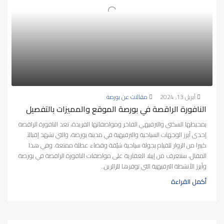
أبريل 13, 2024
مقالات عن بورصة
النافورة الراقصة في بورصة الموقع والمميزات بالتفصيل
بمحيطها السكني والترفيهي الفاخر ومواصفاتها الفريدة، تعد النافورة الراقصة
إحدى أبرز الوجهات السياحية والترفيهية في مدينة بورصة، والتي تشهد إقبالاً
كبيرا من الزوار للقيام بجولة سياحية شيّقة وقضاء عطلة ممتعة. وفي هذا
المقال، سنتعرف من إيبلا العقارية على مواصفات النافورة الراقصة في بورصة
وأبرز الأنشطة الترفيهية التي توفرها للزائرين..
أكمل القراءة